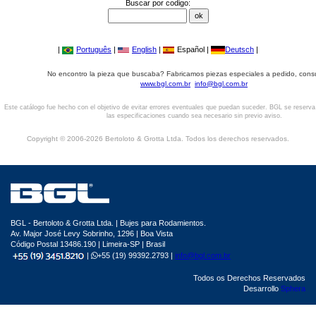
Buscar por codigo:
|
Português
|
English
|
Español |
Deutsch
|
No encontro la pieza que buscaba? Fabricamos piezas especiales a pedido, cons
www.bgl.com.br
info@bgl.com.br
Este catálogo fue hecho con el objetivo de evitar errores eventuales que puedan suceder. BGL se reserv
las especificaciones cuando sea necesario sin previo aviso.
Copyright © 2006-2026 Bertoloto & Grotta Ltda. Todos los derechos reservados.
BGL - Bertoloto & Grotta Ltda. | Bujes para Rodamientos.
Av. Major José Levy Sobrinho, 1296 | Boa Vista
Código Postal 13486.190 | Limeira-SP | Brasil
|
+55 (19) 99392.2793 |
info@bgl.com.br
Todos os Derechos Reservados
Desarrollo
Sphera