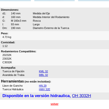
Dimensiones:
d1:
140 mm
Medida del Eje
d:
160 mm
Medida Interior del Rodamiento
G:
M 160x3 mm
Rosca
l:
93 mm
Largo
Dm:
190 mm
Diametro Externo de la Tuerca
Peso:
4.73 kg
Conicidad:
1:12
Rodamientos Compatibles:
20232K
23032K
C3032K
Acompaña:
Tuerca de Fijación
KML 32
Arandela de Traba
MBL 32
Herramientas
(no están incluidas):
Llave de Gancho
HN 29
Tuerca Hidráulica
HMV 32E
Disponible en la versión hidraulica,
OH 3032H
volver