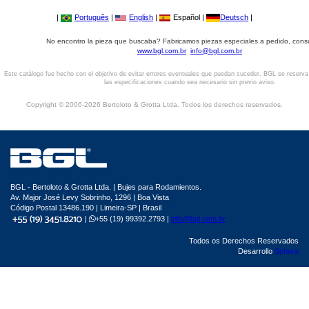
|
Português
|
English
|
Español |
Deutsch
|
No encontro la pieza que buscaba? Fabricamos piezas especiales a pedido, cons
www.bgl.com.br
info@bgl.com.br
Este catálogo fue hecho con el objetivo de evitar errores eventuales que puedan suceder. BGL se reserv
las especificaciones cuando sea necesario sin previo aviso.
Copyright © 2006-2026 Bertoloto & Grotta Ltda. Todos los derechos reservados.
BGL - Bertoloto & Grotta Ltda. | Bujes para Rodamientos.
Av. Major José Levy Sobrinho, 1296 | Boa Vista
Código Postal 13486.190 | Limeira-SP | Brasil
|
+55 (19) 99392.2793 |
info@bgl.com.br
Todos os Derechos Reservados
Desarrollo
Sphera