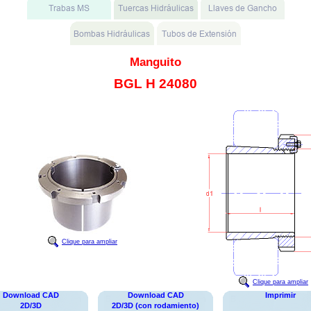
Manguito
BGL H 24080
Clique para ampliar
Clique para ampliar
Download CAD
Download CAD
Imprimir
2D/3D
2D/3D (con rodamiento)