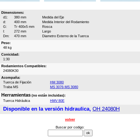
Dimensiones:
d1:
380 mm
Medida del Eje
d:
400 mm
Medida Interior del Rodamiento
G:
Tr 400x5 mm
Rosca
l:
272 mm
Largo
Dm:
470 mm
Diametro Externo de la Tuerca
Peso:
48 kg
Conicidad:
1:30
Rodamientos Compatibles:
24080K30
Acompaña:
Tuerca de Fijación
HM 3080
Traba MS
MS 3076-MS 3080
Herramientas
(no están incluidas):
Tuerca Hidráulica
HMV 80E
Disponible en la versión hidraulica,
OH 24080H
volver
Buscar por codigo: