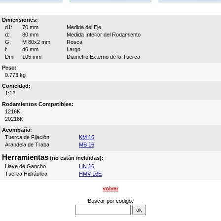
Dimensiones:
d1:
70 mm
Medida del Eje
d:
80 mm
Medida Interior del Rodamiento
G:
M 80x2 mm
Rosca
l:
46 mm
Largo
Dm:
105 mm
Diametro Externo de la Tuerca
Peso:
0.773 kg
Conicidad:
1:12
Rodamientos Compatibles:
1216K
20216K
Acompaña:
Tuerca de Fijación
KM 16
Arandela de Traba
MB 16
Herramientas
(no están incluidas):
Llave de Gancho
HN 16
Tuerca Hidráulica
HMV 16E
volver
Buscar por codigo: