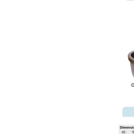
Dimensi
d1: