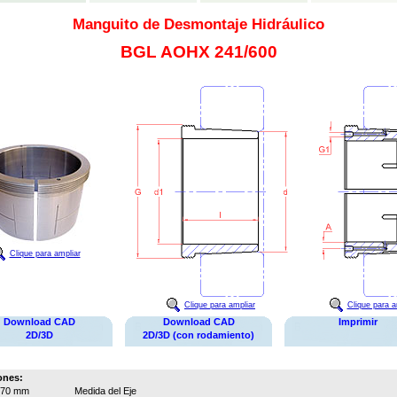
Manguito de Desmontaje Hidráulico
BGL AOHX 241/600
Clique para ampliar
Clique para ampliar
Clique para a
Download CAD
Download CAD
Imprimir
2D/3D
2D/3D (con rodamiento)
ones:
570 mm
Medida del Eje