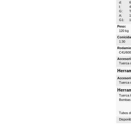
d:
l:
G:
T
A:
G1:
1
Peso:
120 kg
Conicida
1:30
Rodamie
C41/60
Accesori
Tuerca d
Herram
Accesori
Tuerca d
Herram
Tuerca H
Bombas 
Tubos d
Disponib