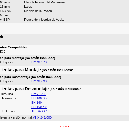
600 mm
Medida Interior del Rodamiento
413 mm
Largo
r 630x6
Medida de la Rosca
15 mm
/4 BSP
Rosca de Injeccion de Aceite
d:
ntos Compatibles:
0K30
os para Montaje (no están incluidos):
e Fijación
HM 31/570
ientas para Montaje
(no están incluidas):
os para Desmontaje (no están incluidos):
e Fijación
HM 31/630
ientas para Desmontaje
(no están incluidas):
idráulica
HMV 126E
Hidráulicas
BH 100-0.7
BH 160
BH 160-4.8
e Extensión
TE 1/4BSP 01
le en la versión normal,
AHX 241/600
volver