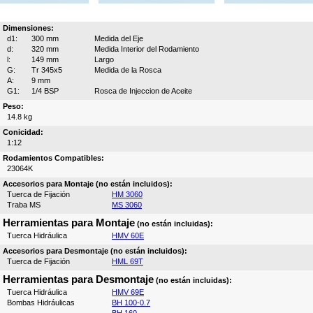
Dimensiones:
d1:
300 mm
Medida del Eje
d:
320 mm
Medida Interior del Rodamiento
l:
149 mm
Largo
G:
Tr 345x5
Medida de la Rosca
A:
9 mm
G1:
1/4 BSP
Rosca de Injeccion de Aceite
Peso:
14.8 kg
Conicidad:
1:12
Rodamientos Compatibles:
23064K
Accesorios para Montaje (no están incluidos):
Tuerca de Fijación
HM 3060
Traba MS
MS 3060
Herramientas para Montaje
(no están incluidas):
Tuerca Hidráulica
HMV 60E
Accesorios para Desmontaje (no están incluidos):
Tuerca de Fijación
HML 69T
Herramientas para Desmontaje
(no están incluidas):
Tuerca Hidráulica
HMV 69E
Bombas Hidráulicas
BH 100-0.7