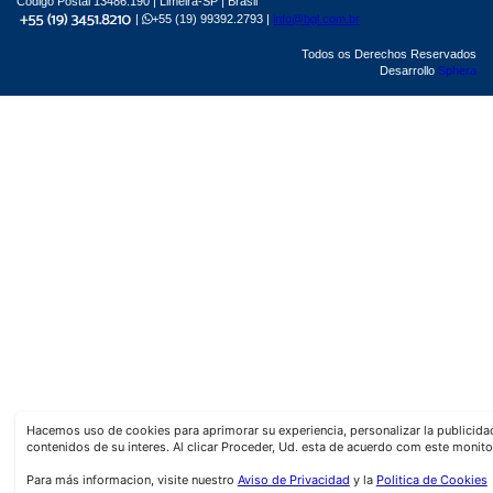
Código Postal 13486.190 | Limeira-SP | Brasil
|
+55 (19) 99392.2793 |
info@bgl.com.br
Todos os Derechos Reservados
Desarrollo
Sphera
Hacemos uso de cookies para aprimorar su experiencia, personalizar la publicid
contenidos de su interes. Al clicar Proceder, Ud. esta de acuerdo com este monito
Para más informacion, visite nuestro
Aviso de Privacidad
y la
Politica de Cookies