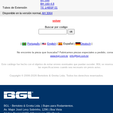
BH 160
BH 160-4.8
Tubos de Extensión
TE 1/4BSP 01
Disponible en la versión normal,
AH 3064
volver
Buscar por codigo:
|
Português
|
English
|
Español |
Deutsch
|
No encontro la pieza que buscaba? Fabricamos piezas especiales a pedido, cons
www.bgl.com.br
info@bgl.com.br
Este catálogo fue hecho con el objetivo de evitar errores eventuales que puedan suceder. BGL se reserv
las especificaciones cuando sea necesario sin previo aviso.
Copyright © 2006-2026 Bertoloto & Grotta Ltda. Todos los derechos reservados.
BGL - Bertoloto & Grotta Ltda. | Bujes para Rodamientos.
Av. Major José Levy Sobrinho, 1296 | Boa Vista