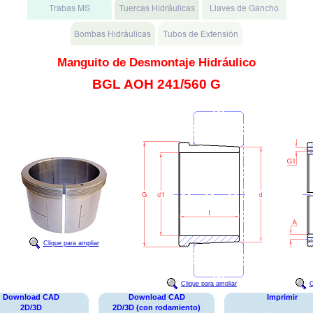
Manguito de Desmontaje Hidráulico
BGL AOH 241/560 G
Clique para ampliar
Clique para ampliar
C
Download CAD
Download CAD
Imprimir
2D/3D
2D/3D (con rodamiento)