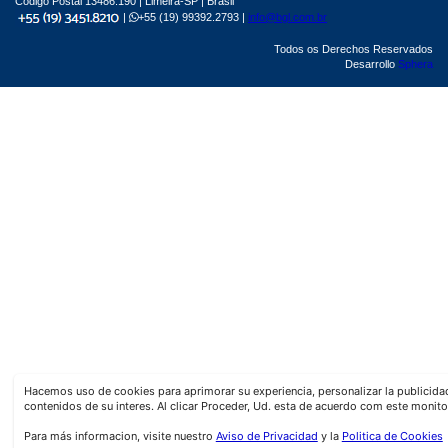
Código Postal 13486.190 | Limeira-SP | Brasil
|
+55 (19) 99392.2793 |
info@bgl.com.br
Todos os Derechos Reservados
Desarrollo
Sphera
Hacemos uso de cookies para aprimorar su experiencia, personalizar la publicid
contenidos de su interes. Al clicar Proceder, Ud. esta de acuerdo com este monito
Para más informacion, visite nuestro
Aviso de Privacidad
y la
Politica de Cookies