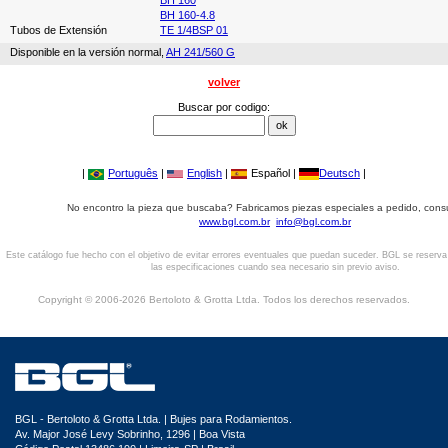
BH 160
BH 160-4.8
Tubos de Extensión
TE 1/4BSP 01
Disponible en la versión normal,
AH 241/560 G
volver
Buscar por codigo:
|
Português
|
English
|
Español |
Deutsch
|
No encontro la pieza que buscaba? Fabricamos piezas especiales a pedido, cons
www.bgl.com.br
info@bgl.com.br
Este catálogo fue hecho con el objetivo de evitar errores eventuales que puedan suceder. BGL se reserv
las especificaciones cuando sea necesario sin previo aviso.
Copyright © 2006-2026 Bertoloto & Grotta Ltda. Todos los derechos reservados.
BGL - Bertoloto & Grotta Ltda. | Bujes para Rodamientos.
Av. Major José Levy Sobrinho, 1296 | Boa Vista