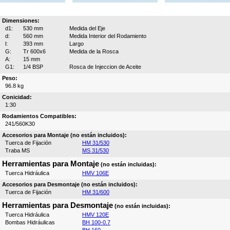
Dimensiones:
d1:
530 mm
Medida del Eje
d:
560 mm
Medida Interior del Rodamiento
l:
393 mm
Largo
G:
Tr 600x6
Medida de la Rosca
A:
15 mm
G1:
1/4 BSP
Rosca de Injeccion de Aceite
Peso:
96.8 kg
Conicidad:
1:30
Rodamientos Compatibles:
241/560K30
Accesorios para Montaje (no están incluidos):
Tuerca de Fijación
HM 31/530
Traba MS
MS 31/530
Herramientas para Montaje
(no están incluidas):
Tuerca Hidráulica
HMV 106E
Accesorios para Desmontaje (no están incluidos):
Tuerca de Fijación
HM 31/600
Herramientas para Desmontaje
(no están incluidas):
Tuerca Hidráulica
HMV 120E
Bombas Hidráulicas
BH 100-0.7