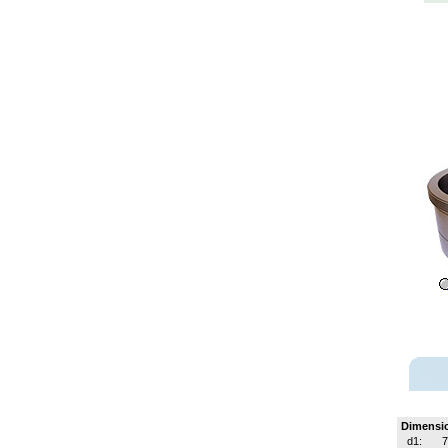
Dimensi
d1: