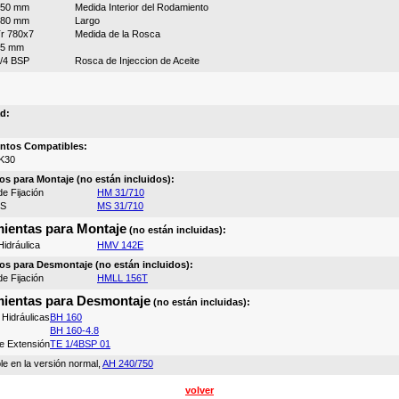
750 mm
Medida Interior del Rodamiento
380 mm
Largo
r 780x7
Medida de la Rosca
15 mm
/4 BSP
Rosca de Injeccion de Aceite
d:
ntos Compatibles:
K30
os para Montaje (no están incluidos):
e Fijación
HM 31/710
MS
MS 31/710
ientas para Montaje
(no están incluidas):
idráulica
HMV 142E
os para Desmontaje (no están incluidos):
e Fijación
HMLL 156T
ientas para Desmontaje
(no están incluidas):
Hidráulicas
BH 160
BH 160-4.8
e Extensión
TE 1/4BSP 01
le en la versión normal,
AH 240/750
volver