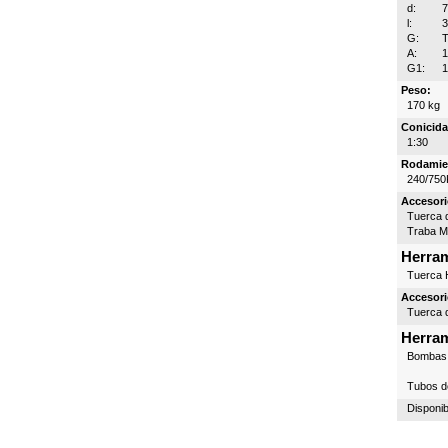
d:
l:
G:
T
A:
G1:
1
Peso:
170 kg
Conicida
1:30
Rodamie
240/750
Accesori
Tuerca d
Traba 
Herram
Tuerca H
Accesori
Tuerca d
Herram
Bombas 
Tubos d
Disponib