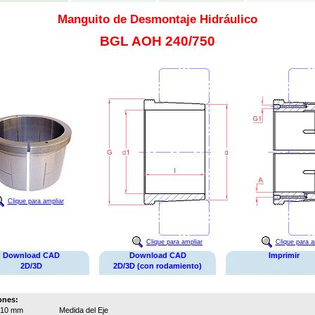
Manguito de Desmontaje Hidráulico
BGL AOH 240/750
Clique para ampliar
Clique para ampliar
Clique para a
Download CAD
Download CAD
Imprimir
2D/3D
2D/3D (con rodamiento)
ones:
710 mm
Medida del Eje