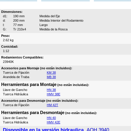
Dimensiones:
d1:
190 mm
Medida del Eje
d:
200 mm
Medida Interior del Rodamiento
l:
77 mm
Largo
G:
Tr 210x4
Medida de la Rosca
Peso:
2.62 kg
Conicidad:
1:12
Rodamientos Compatibles:
23940K
Accesorios para Montaje (no están incluidos):
Tuerca de Fijación
KM 38
Arandela de Traba
MB 38
Herramientas para Montaje
(no están incluidas):
Llave de Gancho
HN 38
Tuerca Hidráulica
HMV 38E
Accesorios para Desmontaje (no están incluidos):
Tuerca de Fijación
HM 42T
Herramientas para Desmontaje
(no están incluidas):
Llave de Gancho
HN 40
Tuerca Hidráulica
HMV 42E
Disponible en la versión hidraulica,
AOH 3940