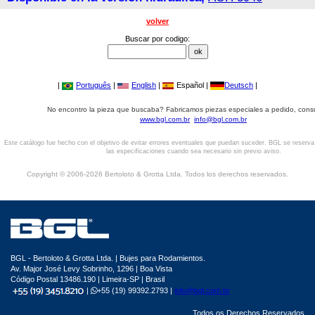
volver
Buscar por codigo:
|
Português
|
English
|
Español |
Deutsch
|
No encontro la pieza que buscaba? Fabricamos piezas especiales a pedido, cons
www.bgl.com.br
info@bgl.com.br
Este catálogo fue hecho con el objetivo de evitar errores eventuales que puedan suceder. BGL se reserv
las especificaciones cuando sea necesario sin previo aviso.
Copyright © 2006-2026 Bertoloto & Grotta Ltda. Todos los derechos reservados.
BGL - Bertoloto & Grotta Ltda. | Bujes para Rodamientos.
Av. Major José Levy Sobrinho, 1296 | Boa Vista
Código Postal 13486.190 | Limeira-SP | Brasil
|
+55 (19) 99392.2793 |
info@bgl.com.br
Todos os Derechos Reservados