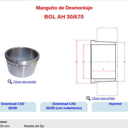
Manguito de Desmontaje
BGL AH 30/670
Clique para ampliar
Clique para ampliar
Download CAD
Download CAD
Imprimir
2D/3D
2D/3D (con rodamiento)
ones:
630 mm
Medida del Eje