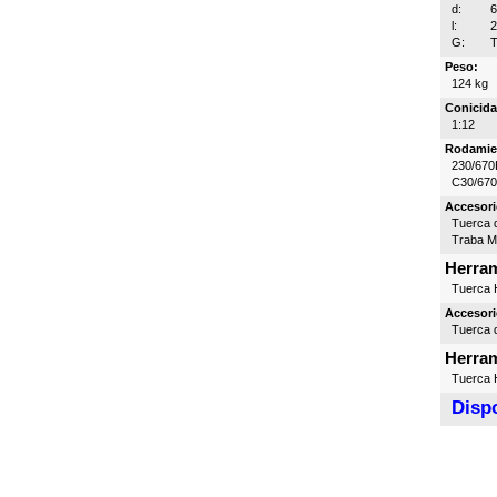
d:
l:
G:
T
Peso:
124 kg
Conicida
1:12
Rodamie
230/670
C30/67
Accesori
Tuerca d
Traba 
Herram
Tuerca H
Accesori
Tuerca d
Herram
Tuerca H
Dispo