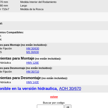
670 mm
Medida Interior del Rodamiento
280 mm
Largo
r 710x7
Medida de la Rosca
d:
ntos Compatibles:
K
0K
os para Montaje (no están incluidos):
e Fijación
HM 30/630
MS
MS 30/630
ientas para Montaje
(no están incluidas):
idráulica
HMV 126E
os para Desmontaje (no están incluidos):
e Fijación
HM 30/710
ientas para Desmontaje
(no están incluidas):
idráulica
HMV 142E
nible en la versión hidraulica,
AOH 30/670
volver
Buscar por codigo: