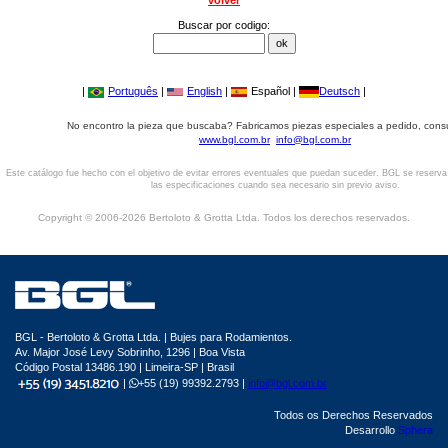
volver
Buscar por codigo:
|
Português
|
English
|
Español |
Deutsch
|
No encontro la pieza que buscaba? Fabricamos piezas especiales a pedido, cons
www.bgl.com.br
info@bgl.com.br
Este catálogo fue hecho con el objetivo de evitar errores eventuales que puedan suceder. BGL se reserv
las especificaciones cuando sea necesario sin previo aviso.
Copyright © 2006-2026 Bertoloto & Grotta Ltda. Todos los derechos reservados.
BGL - Bertoloto & Grotta Ltda. | Bujes para Rodamientos.
Av. Major José Levy Sobrinho, 1296 | Boa Vista
Código Postal 13486.190 | Limeira-SP | Brasil
|
+55 (19) 99392.2793 |
info@bgl.com.br
Todos os Derechos Reservados
Desarrollo
Sphera