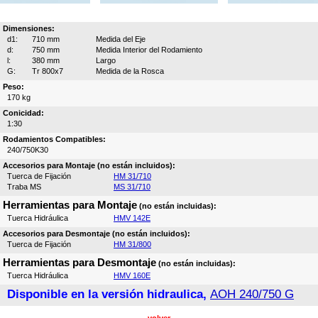
Dimensiones:
d1:
710 mm
Medida del Eje
d:
750 mm
Medida Interior del Rodamiento
l:
380 mm
Largo
G:
Tr 800x7
Medida de la Rosca
Peso:
170 kg
Conicidad:
1:30
Rodamientos Compatibles:
240/750K30
Accesorios para Montaje (no están incluidos):
Tuerca de Fijación
HM 31/710
Traba MS
MS 31/710
Herramientas para Montaje
(no están incluidas):
Tuerca Hidráulica
HMV 142E
Accesorios para Desmontaje (no están incluidos):
Tuerca de Fijación
HM 31/800
Herramientas para Desmontaje
(no están incluidas):
Tuerca Hidráulica
HMV 160E
Disponible en la versión hidraulica,
AOH 240/750 G