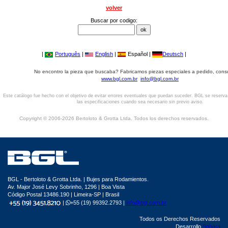
volver
Buscar por codigo:
|
Português
|
English
|
Español |
Deutsch
|
No encontro la pieza que buscaba? Fabricamos piezas especiales a pedido, cons
www.bgl.com.br
info@bgl.com.br
Este catálogo fue hecho con el objetivo de evitar errores eventuales que puedan suceder. BGL se reserv
las especificaciones cuando sea necesario sin previo aviso.
Copyright © 2006-2026 Bertoloto & Grotta Ltda. Todos los derechos reservados.
BGL - Bertoloto & Grotta Ltda. | Bujes para Rodamientos.
Av. Major José Levy Sobrinho, 1296 | Boa Vista
Código Postal 13486.190 | Limeira-SP | Brasil
|
+55 (19) 99392.2793 |
info@bgl.com.br
Todos os Derechos Reservados
Desarrollo
Sphera