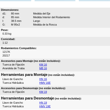
Dimensiones:
d1:
80 mm
Medida del Eje
d:
85 mm
Medida Interior del Rodamiento
l:
38.5 mm
Largo
G:
M 95x2
Medida de la Rosca
Peso:
0.33 kg
Conicidad:
1:12
Rodamientos Compatibles:
1217K
20217
Accesorios para Montaje (no están incluidos):
Tuerca de Fijación
KM 16
Arandela de Traba
MB 16
Herramientas para Montaje
(no están incluidas):
Llave de Gancho
HN 16
Tuerca Hidráulica
HMV 16E
Accesorios para Desmontaje (no están incluidos):
Tuerca de Fijación
KM 19
Herramientas para Desmontaje
(no están incluidas):
Llave de Gancho
HN 19
Tuerca Hidráulica
HMV 19E