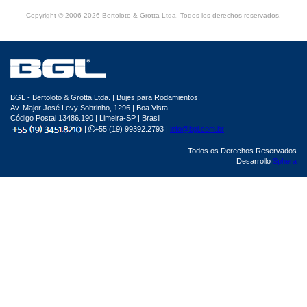
Copyright © 2006-2026 Bertoloto & Grotta Ltda. Todos los derechos reservados.
BGL - Bertoloto & Grotta Ltda. | Bujes para Rodamientos.
Av. Major José Levy Sobrinho, 1296 | Boa Vista
Código Postal 13486.190 | Limeira-SP | Brasil
|
+55 (19) 99392.2793 |
info@bgl.com.br
Todos os Derechos Reservados
Desarrollo
Sphera