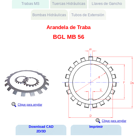
Arandela de Traba
BGL MB 56
Clique para ampliar
Clique para ampliar
Download CAD
Imprimir
2D/3D