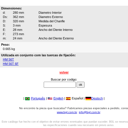
Dimensiones:
d:
280 mm
Diametro Interior
Ds:
362 mm
Diametro Externo
D:
320 mm
Medida del Chanfle
S:
3 mm
Espesura
E:
28 mm
Ancho del Diente Interno
F:
273 mm
m:
24 mm
Ancho del Diente Externo
Peso:
0.665 kg
Utilizada en conjunto com las tuercas de fijación:
HM 56T
HM 56T 6F
volver
Buscar por codigo:
|
Português
|
English
|
Español |
Deutsch
|
No encontro la pieza que buscaba? Fabricamos piezas especiales a pedido, cons
www.bgl.com.br
info@bgl.com.br
Este catálogo fue hecho con el objetivo de evitar errores eventuales que puedan suceder. BGL se reserv
las especificaciones cuando sea necesario sin previo aviso.