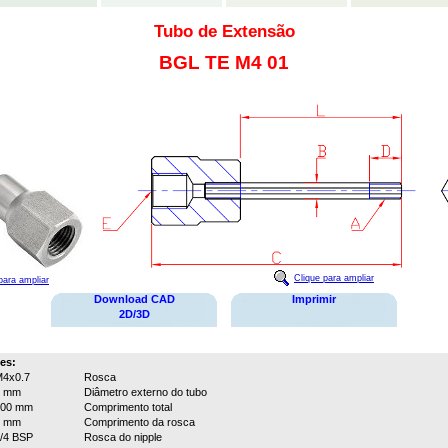
Tubo de Extensão
BGL TE M4 01
Clique para ampliar
para ampliar
Download CAD
Imprimir
2D/3D
es:
4x0.7
Rosca
4 mm
Diâmetro externo do tubo
100 mm
Comprimento total
9 mm
Comprimento da rosca
/4 BSP
Rosca do nipple