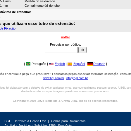
5.4 mm
Medida do sextavado
61 mm
Comprimento útil do tubo
Máxima de Trabalho:
a
 que utilizam esse tubo de extensão:
de Fixação
voltar
Pesquisar por código:
|
Português |
English
|
Español
|
Deutsch
|
ão encontrou a peça que procurava? Fabricamos peças especiais mediante solicitação, consult
www.bgl.com.br
info@bgl.com.br
logo foi elaborado com o objetivo de evitar quaisquer erros, que eventualmente possam ocorrer. A BGL se 
direito de mudar as especificações quando necessário sem prévio aviso.
Copyright © 2006-2026 Bertoloto & Grotta Ltda. Todos os direitos reservados.
BGL - Bertoloto & Grotta Ltda. | Buchas para Rolamentos.
Av. Major José Levy Sobrinho, 1296 | Boa Vista
CEP 13486.190 | Limeira-SP | Brasil