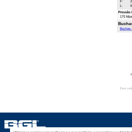
F:
2
L:
Pressão 
175 Mp
Buchas
Buchas 
N
Esse catá