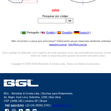
voltar
Pesquisar por código:
|
Português |
English
|
Español
|
Deutsch
|
Não encontrou a peça que procurava? Fabricamos peças especiais mediante solicitaçã
www.bgl.com.br
info@bgl.com.br
Esse catálogo foi elaborado com o objetivo de evitar quaisquer erros, que eventualmente possam ocorre
direito de mudar as especificações quando necessário sem prévio aviso.
Copyright © 2006-2026 Bertoloto & Grotta Ltda. Todos os direitos reservados.
BGL - Bertoloto & Grotta Ltda. | Buchas para Rolamentos.
Av. Major José Levy Sobrinho, 1296 | Boa Vista
CEP 13486.190 | Limeira-SP | Brasil
|
(19) 99392.2793 |
info@bgl.com.br