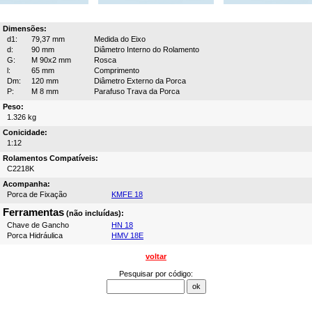
Dimensões:
d1:
79,37 mm
Medida do Eixo
d:
90 mm
Diâmetro Interno do Rolamento
G:
M 90x2 mm
Rosca
l:
65 mm
Comprimento
Dm:
120 mm
Diâmetro Externo da Porca
P:
M 8 mm
Parafuso Trava da Porca
Peso:
1.326 kg
Conicidade:
1:12
Rolamentos Compatíveis:
C2218K
Acompanha:
Porca de Fixação
KMFE 18
Ferramentas
(não incluídas):
Chave de Gancho
HN 18
Porca Hidráulica
HMV 18E
voltar
Pesquisar por código: