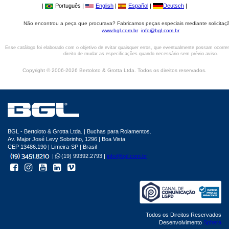
|
Português |
English
|
Español
|
Deutsch
|
Não encontrou a peça que procurava? Fabricamos peças especiais mediante solicitaçã
www.bgl.com.br
info@bgl.com.br
Esse catálogo foi elaborado com o objetivo de evitar quaisquer erros, que eventualmente possam ocorre
direito de mudar as especificações quando necessário sem prévio aviso.
Copyright © 2006-2026 Bertoloto & Grotta Ltda. Todos os direitos reservados.
BGL - Bertoloto & Grotta Ltda. | Buchas para Rolamentos.
Av. Major José Levy Sobrinho, 1296 | Boa Vista
CEP 13486.190 | Limeira-SP | Brasil
|
(19) 99392.2793 |
info@bgl.com.br
Todos os Direitos Reservados
Desenvolvimento
Sphera