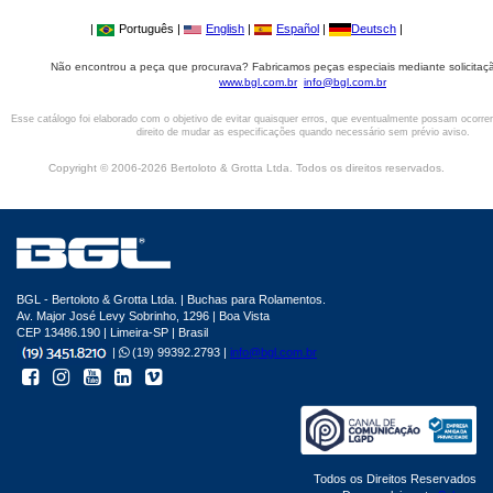
|
Português |
English
|
Español
|
Deutsch
|
Não encontrou a peça que procurava? Fabricamos peças especiais mediante solicitaçã
www.bgl.com.br
info@bgl.com.br
Esse catálogo foi elaborado com o objetivo de evitar quaisquer erros, que eventualmente possam ocorre
direito de mudar as especificações quando necessário sem prévio aviso.
Copyright © 2006-2026 Bertoloto & Grotta Ltda. Todos os direitos reservados.
BGL - Bertoloto & Grotta Ltda. | Buchas para Rolamentos.
Av. Major José Levy Sobrinho, 1296 | Boa Vista
CEP 13486.190 | Limeira-SP | Brasil
|
(19) 99392.2793 |
info@bgl.com.br
Todos os Direitos Reservados