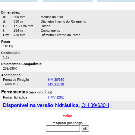
Dimensões:
d1:
600 mm
Medida do Eixo
d:
630 mm
Diâmetro Interno do Rolamento
G:
Tr 630x6 mm
Rosca
l:
254 mm
Comprimento
Dm:
730 mm
Diâmetro Externo da Porca
Peso:
110 kg
Conicidade:
1:12
Rolamentos Compatíveis:
239/630K
Acompanha:
Porca de Fixação
HM 30/630
Trava MS
MS 30/630
Ferramentas
(não incluídas):
Porca Hidráulica
HMV 126E
Disponível na versão hidráulica,
OH 39/630H
voltar
Pesquisar por código: