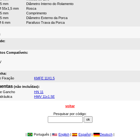
55 mm
Diâmetro Interno do Rolamento
 55x1,5 mm
Rosca
45 mm
Comprimento
75 mm
Diâmetro Externo da Porca
M 6 mm
Parafuso Trava da Porca
g
de:
tos Compatíveis:
V
nha:
e Fixação
KMFE 11X1.5
mentas
(não incluídas):
de Gancho
HN 11
dráulica
HMV 11x1.5E
voltar
Pesquisar por código:
|
Português |
English
|
Español
|
Deutsch
|