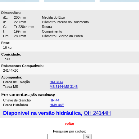
Dimensões:
d1:
200 mm
Medida do Eixo
d:
220 mm
Diâmetro Interno do Rolamento
G:
Tr 220x4 mm
Rosca
l:
199 mm
Comprimento
Dm:
280 mm
Diâmetro Externo da Porca
Peso:
16 kg
Conicidade:
1:30
Rolamentos Compatíveis:
24144K30
Acompanha:
Porca de Fixação
HM 3144
Trava MS
MS 3144-MS 3148
Ferramentas
(não incluídas):
Chave de Gancho
HN 44
Porca Hidráulica
HMV 44E
Disponível na versão hidráulica,
OH 24144H
voltar
Pesquisar por código: