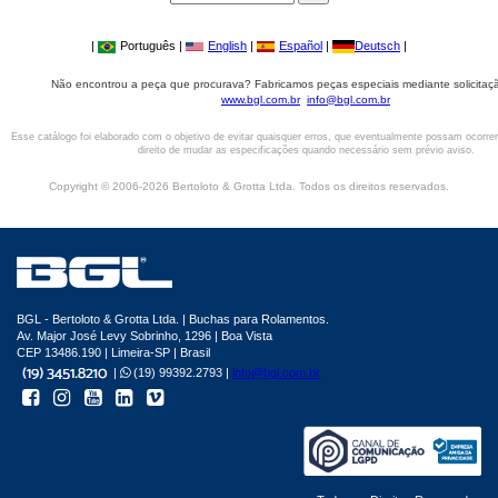
|
Português |
English
|
Español
|
Deutsch
|
Não encontrou a peça que procurava? Fabricamos peças especiais mediante solicitaçã
www.bgl.com.br
info@bgl.com.br
Esse catálogo foi elaborado com o objetivo de evitar quaisquer erros, que eventualmente possam ocorre
direito de mudar as especificações quando necessário sem prévio aviso.
Copyright © 2006-2026 Bertoloto & Grotta Ltda. Todos os direitos reservados.
BGL - Bertoloto & Grotta Ltda. | Buchas para Rolamentos.
Av. Major José Levy Sobrinho, 1296 | Boa Vista
CEP 13486.190 | Limeira-SP | Brasil
|
(19) 99392.2793 |
info@bgl.com.br