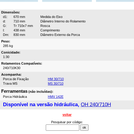
Dimensões:
d1:
670 mm
Medida do Eixo
d:
710 mm
Diâmetro Interno do Rolamento
G:
Tr 710x7 mm
Rosca
l:
438 mm
Comprimento
Dm:
830 mm
Diâmetro Externo da Porca
Peso:
285 kg
Conicidade:
1:30
Rolamentos Compatíveis:
240/710K30
Acompanha:
Porca de Fixação
HM 30/710
Trava MS
MS 30/710
Ferramentas
(não incluídas):
Porca Hidráulica
HMV 142E
Disponível na versão hidráulica,
OH 240/710H
voltar
Pesquisar por código: