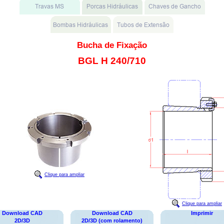
Bucha de Fixação
BGL H 240/710
Clique para ampliar
Clique para ampliar
Download CAD
Download CAD
Imprimir
2D/3D
2D/3D (com rolamento)