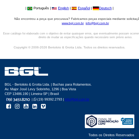
|
Português |
English
|
Español
|
Deutsch
|
Não encontrou a peça que procurava? Fabricamos peças especiais mediante solicitaçã
www.bgl.com.br
info@bgl.com.br
Esse catálogo foi elaborado com o objetivo de evitar quaisquer erros, que eventualmente possam ocorre
direito de mudar as especificações quando necessário sem prévio aviso.
Copyright © 2006-2026 Bertoloto & Grotta Ltda. Todos os direitos reservados.
BGL - Bertoloto & Grotta Ltda. | Buchas para Rolamentos.
Av. Major José Levy Sobrinho, 1296 | Boa Vista
CEP 13486.190 | Limeira-SP | Brasil
|
(19) 99392.2793 |
info@bgl.com.br
Todos os Direitos Reservados