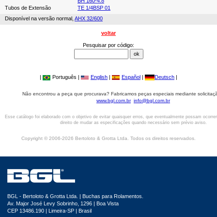
BH 160-4.8
Tubos de Extensão
TE 1/4BSP 01
Disponível na versão normal,
AHX 32/600
voltar
Pesquisar por código:
|
Português |
English
|
Español
|
Deutsch
|
Não encontrou a peça que procurava? Fabricamos peças especiais mediante solicitaçã
www.bgl.com.br
info@bgl.com.br
Esse catálogo foi elaborado com o objetivo de evitar quaisquer erros, que eventualmente possam ocorre
direito de mudar as especificações quando necessário sem prévio aviso.
Copyright © 2006-2026 Bertoloto & Grotta Ltda. Todos os direitos reservados.
BGL - Bertoloto & Grotta Ltda. | Buchas para Rolamentos.
Av. Major José Levy Sobrinho, 1296 | Boa Vista
CEP 13486.190 | Limeira-SP | Brasil