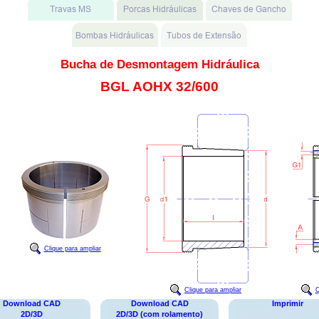
Bucha de Desmontagem Hidráulica
BGL AOHX 32/600
Clique para ampliar
Clique para ampliar
C
Download CAD
Download CAD
Imprimir
2D/3D
2D/3D (com rolamento)