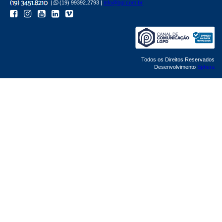
|
(19) 99392.2793 |
info@bgl.com.br
Todos os Direitos Reservados
Desenvolvimento
Sphera