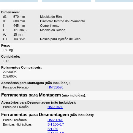
Dimensões:
d1:
570 mm
Medida do Eixo
d:
600 mm
Diâmetro Interno do Rolamento
l:
445 mm
Comprimento
G:
Tr 630x6
Medida da Rosca
A:
15 mm
G1:
1/4 BSP
Rosca para Injeção de Óleo
Peso:
159 kg
Conicidade:
1:12
Rolamentos Compatíveis:
223/600K
232/600K
Acessórios para Montagem (não incluídos):
Porca de Fixação
HM 31/570
Ferramentas para Montagem
(não incluídas):
Acessórios para Desmontagem (não incluídos):
Porca de Fixação
HM 31/630
Ferramentas para Desmontagem
(não incluídas):
Porca Hidráulica
HMV 126E
Bombas Hidráulicas
BH 100-0.7
BH 160