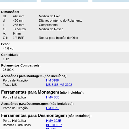
Dimensões:
d1:
440 mm
Medida do Eixo
d:
460 mm
Diâmetro Interno do Rolamento
l:
285 mm
Comprimento
G:
Tr 510x6
Medida da Rosca
A:
9 mm
G1:
1/4 BSP
Rosca para Injeção de Óleo
Peso:
44.6 kg
Conicidade:
1:12
Rolamentos Compatíveis:
23192K
Acessórios para Montagem (não incluídos):
Porca de Fixação
HM 3188
Trava MS
MS 3188-MS 3192
Ferramentas para Montagem
(não incluídas):
Porca Hidráulica
HMV 88E
Acessórios para Desmontagem (não incluídos):
Porca de Fixação
HM 102T
Ferramentas para Desmontagem
(não incluídas):
Porca Hidráulica
HMV 102E
Bombas Hidráulicas
BH 100-0.7