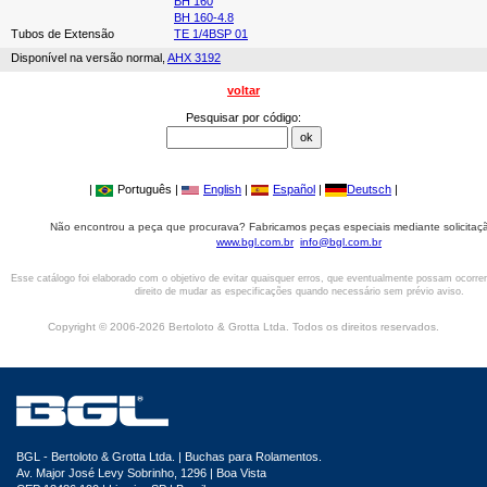
BH 160
BH 160-4.8
Tubos de Extensão
TE 1/4BSP 01
Disponível na versão normal,
AHX 3192
voltar
Pesquisar por código:
|
Português |
English
|
Español
|
Deutsch
|
Não encontrou a peça que procurava? Fabricamos peças especiais mediante solicitaçã
www.bgl.com.br
info@bgl.com.br
Esse catálogo foi elaborado com o objetivo de evitar quaisquer erros, que eventualmente possam ocorre
direito de mudar as especificações quando necessário sem prévio aviso.
Copyright © 2006-2026 Bertoloto & Grotta Ltda. Todos os direitos reservados.
BGL - Bertoloto & Grotta Ltda. | Buchas para Rolamentos.
Av. Major José Levy Sobrinho, 1296 | Boa Vista