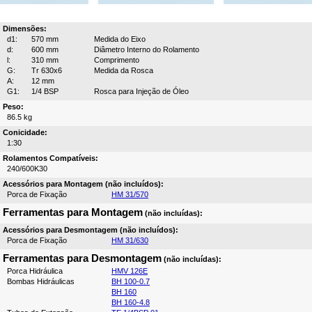
Dimensões:
d1:
570 mm
Medida do Eixo
d:
600 mm
Diâmetro Interno do Rolamento
l:
310 mm
Comprimento
G:
Tr 630x6
Medida da Rosca
A:
12 mm
G1:
1/4 BSP
Rosca para Injeção de Óleo
Peso:
86.5 kg
Conicidade:
1:30
Rolamentos Compatíveis:
240/600K30
Acessórios para Montagem (não incluídos):
Porca de Fixação
HM 31/570
Ferramentas para Montagem
(não incluídas):
Acessórios para Desmontagem (não incluídos):
Porca de Fixação
HM 31/630
Ferramentas para Desmontagem
(não incluídas):
Porca Hidráulica
HMV 126E
Bombas Hidráulicas
BH 100-0.7
BH 160
BH 160-4.8