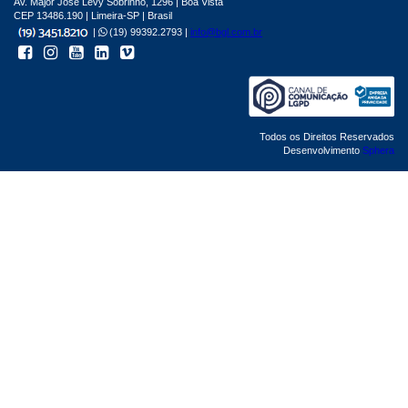
Av. Major José Levy Sobrinho, 1296 | Boa Vista
CEP 13486.190 | Limeira-SP | Brasil
|
(19) 99392.2793 |
info@bgl.com.br
Todos os Direitos Reservados
Desenvolvimento
Sphera