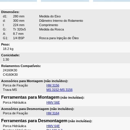
Dimensões:
d1:
280 mm
Medida do Eixo
d:
300 mm
Diâmetro Interno do Rolamento
l:
224 mm
Comprimento
G:
Tr 320x5
Medida da Rosca
A:
8.7 mm
G1:
1/4 BSP
Rosca para Injeção de Óleo
Peso:
18.2 kg
Conicidade:
1:30
Rolamentos Compatíveis:
24160K30
C4160K30
Acessórios para Montagem (não incluídos):
Porca de Fixação
HM 3156
Trava MS
MS 3152-MS 3156
Ferramentas para Montagem
(não incluídas):
Porca Hidráulica
HMV 56E
Acessórios para Desmontagem (não incluídos):
Porca de Fixação
HM 3164
Ferramentas para Desmontagem
(não incluídas):
Porca Hidráulica
HMV 64E