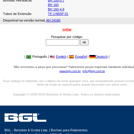
Bombas Hidráulicas
BH 100-0.7
BH 160
BH 160-4.8
Tubos de Extensão
TE 1/4BSP 01
Disponível na versão normal,
AH 24160
voltar
Pesquisar por código:
|
Português |
English
|
Español
|
Deutsch
|
Não encontrou a peça que procurava? Fabricamos peças especiais mediante solicitaçã
www.bgl.com.br
info@bgl.com.br
Esse catálogo foi elaborado com o objetivo de evitar quaisquer erros, que eventualmente possam ocorre
direito de mudar as especificações quando necessário sem prévio aviso.
Copyright © 2006-2026 Bertoloto & Grotta Ltda. Todos os direitos reservados.
BGL - Bertoloto & Grotta Ltda. | Buchas para Rolamentos.