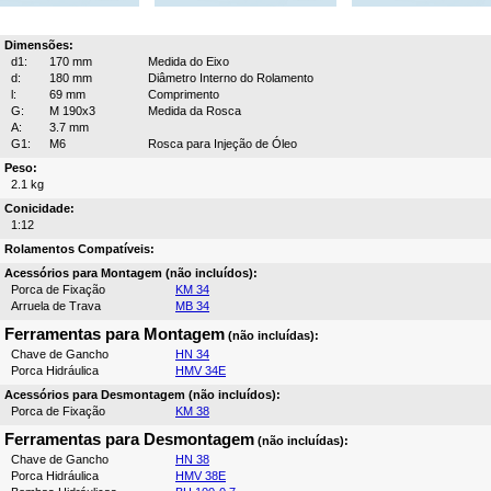
Dimensões:
d1:
170 mm
Medida do Eixo
d:
180 mm
Diâmetro Interno do Rolamento
l:
69 mm
Comprimento
G:
M 190x3
Medida da Rosca
A:
3.7 mm
G1:
M6
Rosca para Injeção de Óleo
Peso:
2.1 kg
Conicidade:
1:12
Rolamentos Compatíveis:
Acessórios para Montagem (não incluídos):
Porca de Fixação
KM 34
Arruela de Trava
MB 34
Ferramentas para Montagem
(não incluídas):
Chave de Gancho
HN 34
Porca Hidráulica
HMV 34E
Acessórios para Desmontagem (não incluídos):
Porca de Fixação
KM 38
Ferramentas para Desmontagem
(não incluídas):
Chave de Gancho
HN 38
Porca Hidráulica
HMV 38E