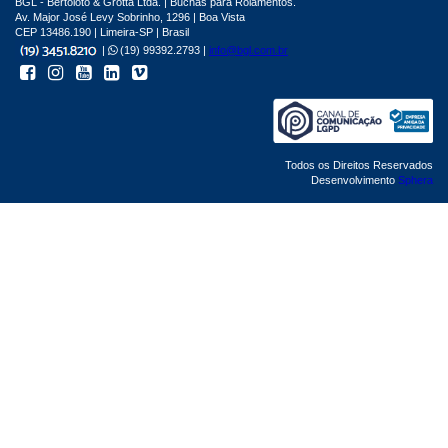
BGL - Bertoloto & Grotta Ltda. | Buchas para Rolamentos.
Av. Major José Levy Sobrinho, 1296 | Boa Vista
CEP 13486.190 | Limeira-SP | Brasil
|
(19) 99392.2793 |
info@bgl.com.br
Todos os Direitos Reservados
Desenvolvimento
Sphera