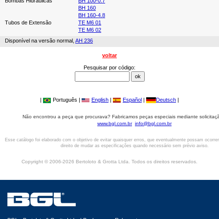
Bombas Hidráulicas
BH 100-0.7
BH 160
BH 160-4.8
Tubos de Extensão
TE M6 01
TE M6 02
Disponível na versão normal,
AH 236
voltar
Pesquisar por código:
|
Português |
English
|
Español
|
Deutsch
|
Não encontrou a peça que procurava? Fabricamos peças especiais mediante solicitaçã
www.bgl.com.br
info@bgl.com.br
Esse catálogo foi elaborado com o objetivo de evitar quaisquer erros, que eventualmente possam ocorre
direito de mudar as especificações quando necessário sem prévio aviso.
Copyright © 2006-2026 Bertoloto & Grotta Ltda. Todos os direitos reservados.