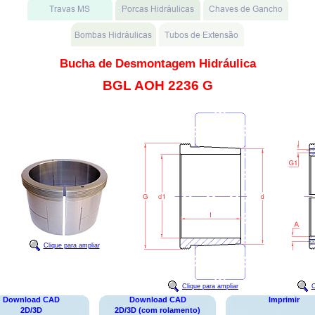
Bucha de Desmontagem Hidráulica
BGL AOH 2236 G
Clique para ampliar
Clique para ampliar
C
Download CAD
Download CAD
Imprimir
2D/3D
2D/3D (com rolamento)