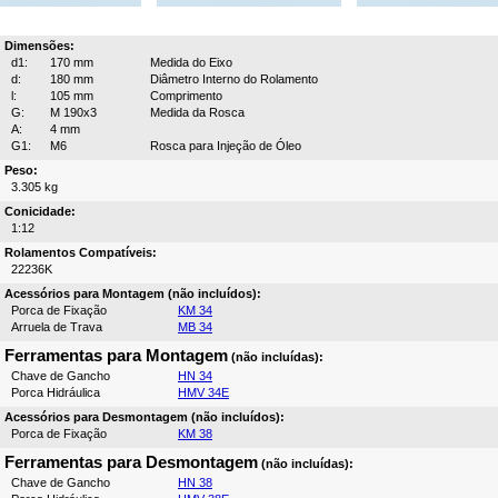
Dimensões:
d1:
170 mm
Medida do Eixo
d:
180 mm
Diâmetro Interno do Rolamento
l:
105 mm
Comprimento
G:
M 190x3
Medida da Rosca
A:
4 mm
G1:
M6
Rosca para Injeção de Óleo
Peso:
3.305 kg
Conicidade:
1:12
Rolamentos Compatíveis:
22236K
Acessórios para Montagem (não incluídos):
Porca de Fixação
KM 34
Arruela de Trava
MB 34
Ferramentas para Montagem
(não incluídas):
Chave de Gancho
HN 34
Porca Hidráulica
HMV 34E
Acessórios para Desmontagem (não incluídos):
Porca de Fixação
KM 38
Ferramentas para Desmontagem
(não incluídas):
Chave de Gancho
HN 38