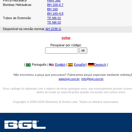
Porca Hidráulica
HMV 38E
Bombas Hidráulicas
BH 100-0.7
BH 160
BH 160-4.8
Tubos de Extensão
TE M6 01
TE M6 02
Disponível na versão normal,
AH 2236 G
voltar
Pesquisar por código:
|
Português |
English
|
Español
|
Deutsch
|
Não encontrou a peça que procurava? Fabricamos peças especiais mediante solicitaçã
www.bgl.com.br
info@bgl.com.br
Esse catálogo foi elaborado com o objetivo de evitar quaisquer erros, que eventualmente possam ocorre
direito de mudar as especificações quando necessário sem prévio aviso.
Copyright © 2006-2026 Bertoloto & Grotta Ltda. Todos os direitos reservados.