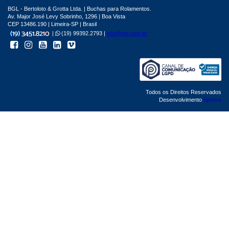
BGL - Bertoloto & Grotta Ltda. | Buchas para Rolamentos.
Av. Major José Levy Sobrinho, 1296 | Boa Vista
CEP 13486.190 | Limeira-SP | Brasil
|
(19) 99392.2793 |
info@bgl.com.br
Todos os Direitos Reservados
Desenvolvimento
Sphera