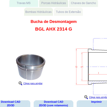
Bucha de Desmontagem
BGL AHX 2314 G
Clique para ampliar
Clique para ampli
Download CAD
Download CAD
Imprimir
2D/3D
2D/3D (com rolamento)