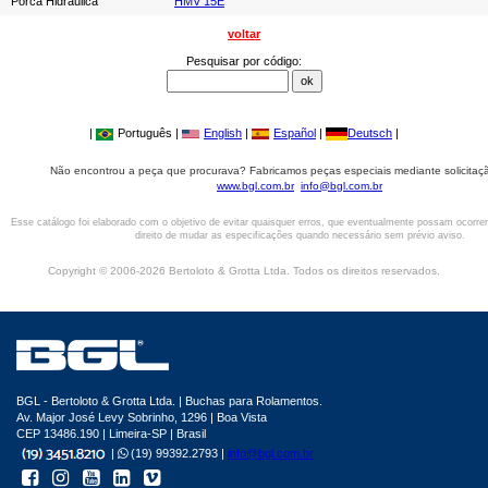
Porca Hidráulica
HMV 15E
voltar
Pesquisar por código:
|
Português |
English
|
Español
|
Deutsch
|
Não encontrou a peça que procurava? Fabricamos peças especiais mediante solicitaçã
www.bgl.com.br
info@bgl.com.br
Esse catálogo foi elaborado com o objetivo de evitar quaisquer erros, que eventualmente possam ocorre
direito de mudar as especificações quando necessário sem prévio aviso.
Copyright © 2006-2026 Bertoloto & Grotta Ltda. Todos os direitos reservados.
BGL - Bertoloto & Grotta Ltda. | Buchas para Rolamentos.
Av. Major José Levy Sobrinho, 1296 | Boa Vista
CEP 13486.190 | Limeira-SP | Brasil
|
(19) 99392.2793 |
info@bgl.com.br