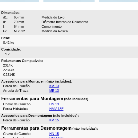
Dimensões:
d1:
65 mm
Medida do Eixo
d:
70 mm
Diâmetro Interno do Rolamento
l:
64 mm
Comprimento
G:
M 75x2
Medida da Rosca
Peso:
0.42 kg
Conicidade:
1:12
Rolamentos Compatíveis:
2314K
22314K
C2314K
Acessórios para Montagem (não incluídos):
Porca de Fixação
KM 13
Arruela de Trava
MB 13
Ferramentas para Montagem
(não incluídas):
Chave de Gancho
HN 13
Porca Hidráulica
HMV 13E
Acessórios para Desmontagem (não incluídos):
Porca de Fixação
KM 15
Ferramentas para Desmontagem
(não incluídas):
Chave de Gancho
HN 15