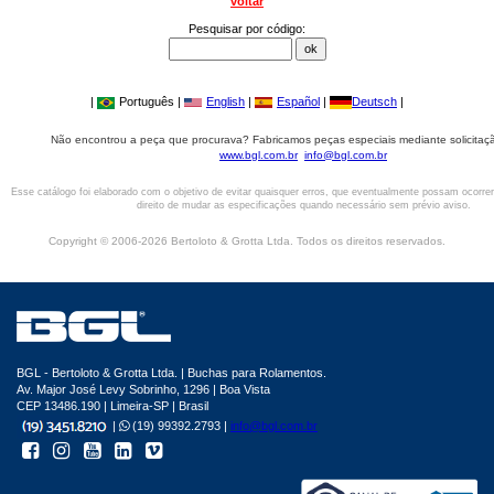
voltar
Pesquisar por código:
|
Português |
English
|
Español
|
Deutsch
|
Não encontrou a peça que procurava? Fabricamos peças especiais mediante solicitaçã
www.bgl.com.br
info@bgl.com.br
Esse catálogo foi elaborado com o objetivo de evitar quaisquer erros, que eventualmente possam ocorre
direito de mudar as especificações quando necessário sem prévio aviso.
Copyright © 2006-2026 Bertoloto & Grotta Ltda. Todos os direitos reservados.
BGL - Bertoloto & Grotta Ltda. | Buchas para Rolamentos.
Av. Major José Levy Sobrinho, 1296 | Boa Vista
CEP 13486.190 | Limeira-SP | Brasil
|
(19) 99392.2793 |
info@bgl.com.br