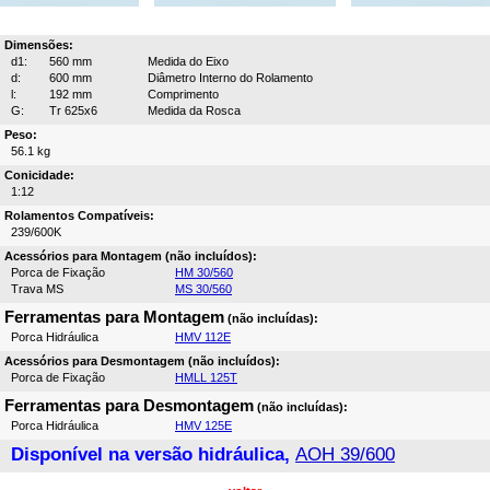
Dimensões:
d1:
560 mm
Medida do Eixo
d:
600 mm
Diâmetro Interno do Rolamento
l:
192 mm
Comprimento
G:
Tr 625x6
Medida da Rosca
Peso:
56.1 kg
Conicidade:
1:12
Rolamentos Compatíveis:
239/600K
Acessórios para Montagem (não incluídos):
Porca de Fixação
HM 30/560
Trava MS
MS 30/560
Ferramentas para Montagem
(não incluídas):
Porca Hidráulica
HMV 112E
Acessórios para Desmontagem (não incluídos):
Porca de Fixação
HMLL 125T
Ferramentas para Desmontagem
(não incluídas):
Porca Hidráulica
HMV 125E
Disponível na versão hidráulica,
AOH 39/600