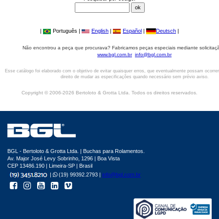
|
Português |
English
|
Español
|
Deutsch
|
Não encontrou a peça que procurava? Fabricamos peças especiais mediante solicitaçã
www.bgl.com.br
info@bgl.com.br
Esse catálogo foi elaborado com o objetivo de evitar quaisquer erros, que eventualmente possam ocorre
direito de mudar as especificações quando necessário sem prévio aviso.
Copyright © 2006-2026 Bertoloto & Grotta Ltda. Todos os direitos reservados.
BGL - Bertoloto & Grotta Ltda. | Buchas para Rolamentos.
Av. Major José Levy Sobrinho, 1296 | Boa Vista
CEP 13486.190 | Limeira-SP | Brasil
|
(19) 99392.2793 |
info@bgl.com.br