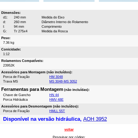
Dimensões:
d1:
240 mm
Medida do Eixo
d:
260 mm
Diâmetro Interno do Rolamento
l:
94 mm
Comprimento
G:
Tr 275x4
Medida da Rosca
Peso:
7.36 kg
Conicidade:
1:12
Rolamentos Compatíveis:
23952K
Acessórios para Montagem (não incluídos):
Porca de Fixação
HM 3048
Trava MS
MS 3048-MS 3052
Ferramentas para Montagem
(não incluídas):
Chave de Gancho
HN 44
Porca Hidráulica
HMV 48E
Acessórios para Desmontagem (não incluídos):
Porca de Fixação
HMLL 55T
Disponível na versão hidráulica,
AOH 3952
voltar
Pesquisar por código: