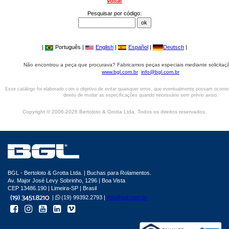
voltar
Pesquisar por código:
|
Português |
English
|
Español
|
Deutsch
|
Não encontrou a peça que procurava? Fabricamos peças especiais mediante solicitaçã
www.bgl.com.br
info@bgl.com.br
Esse catálogo foi elaborado com o objetivo de evitar quaisquer erros, que eventualmente possam ocorre
direito de mudar as especificações quando necessário sem prévio aviso.
Copyright © 2006-2026 Bertoloto & Grotta Ltda. Todos os direitos reservados.
BGL - Bertoloto & Grotta Ltda. | Buchas para Rolamentos.
Av. Major José Levy Sobrinho, 1296 | Boa Vista
CEP 13486.190 | Limeira-SP | Brasil
|
(19) 99392.2793 |
info@bgl.com.br