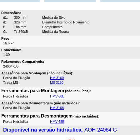
Dimensões:
d1:
300 mm
Medida do Eixo
d:
320 mm
Diâmetro Interno do Rolamento
l:
184 mm
Comprimento
G:
Tr 340x5
Medida da Rosca
Peso:
16.6 kg
Conicidade:
1:30
Rolamentos Compatíveis:
24064K30
Acessórios para Montagem (não incluídos):
Porca de Fixação
HM 3160
Trava MS
MS 3160
Ferramentas para Montagem
(não incluídas):
Porca Hidráulica
HMV 60E
Acessórios para Desmontagem (não incluídos):
Porca de Fixação
HM 3168
Ferramentas para Desmontagem
(não incluídas):
Porca Hidráulica
HMV 68E
Disponível na versão hidráulica,
AOH 24064 G