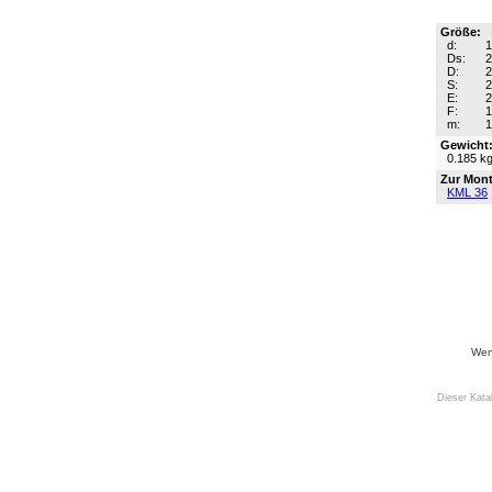
Größe:
d:
Ds:
D:
S:
2
E:
F:
m:
Gewicht
0.185 k
Zur Mont
KML 36
Wenn
Dieser Kata