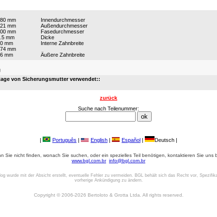
180 mm
Innendurchmesser
221 mm
Außendurchmesser
200 mm
Fasedurchmesser
.5 mm
Dicke
20 mm
Interne Zahnbreite
174 mm
16 mm
Äußere Zahnbreite
:
g
age von Sicherungsmutter verwendet::
zurück
Suche nach Teilenummer:
|
Português
|
English
|
Español
|
Deutsch |
 Sie nicht finden, wonach Sie suchen, oder ein spezielles Teil benötigen, kontaktieren Sie uns b
www.bgl.com.br
info@bgl.com.br
log wurde mit der Absicht erstellt, eventuelle Fehler zu vermeiden. BGL behält sich das Recht vor, Spezifik
vorherige Ankündigung zu ändern.
Copyright © 2006-2026 Bertoloto & Grotta Ltda. All rights reserved.