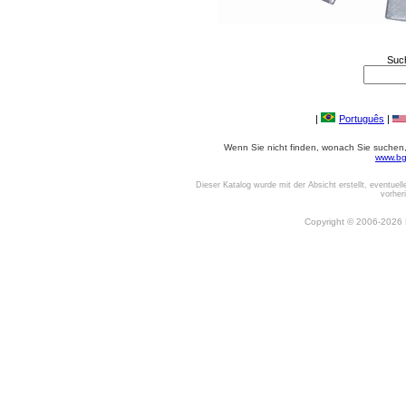
Suc
|
Português
|
Wenn Sie nicht finden, wonach Sie suchen, o
www.bg
Dieser Katalog wurde mit der Absicht erstellt, eventuel
vorher
Copyright © 2006-2026 Be