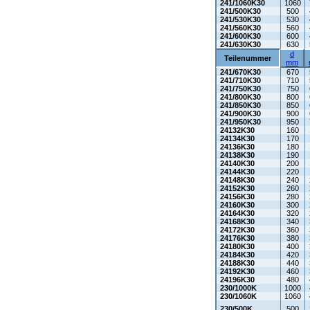
241/1060K30
1060
241/500K30
500
241/530K30
530
241/560K30
560
241/600K30
600
241/630K30
630
d
Teilenummer
mm
241/670K30
670
241/710K30
710
241/750K30
750
241/800K30
800
241/850K30
850
241/900K30
900
241/950K30
950
24132K30
160
24134K30
170
24136K30
180
24138K30
190
24140K30
200
24144K30
220
24148K30
240
24152K30
260
24156K30
280
24160K30
300
24164K30
320
24168K30
340
24172K30
360
24176K30
380
24180K30
400
24184K30
420
24188K30
440
24192K30
460
24196K30
480
230/1000K
1000
230/1060K
1060
230/500K
500