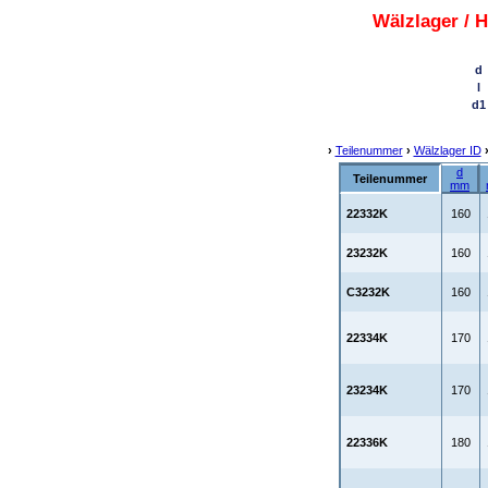
Wälzlager / 
d
l
d1
›
Teilenummer
›
Wälzlager ID
d
Teilenummer
mm
22332K
160
23232K
160
C3232K
160
22334K
170
23234K
170
22336K
180