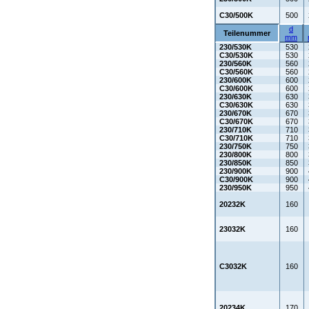
C30/500K
500
d
Teilenummer
mm
230/530K
530
C30/530K
530
230/560K
560
C30/560K
560
230/600K
600
C30/600K
600
230/630K
630
C30/630K
630
230/670K
670
C30/670K
670
230/710K
710
C30/710K
710
230/750K
750
230/800K
800
230/850K
850
230/900K
900
C30/900K
900
230/950K
950
20232K
160
23032K
160
C3032K
160
20234K
170