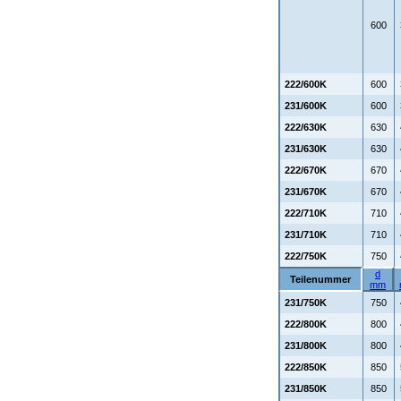
600
222/600K
600
231/600K
600
222/630K
630
231/630K
630
222/670K
670
231/670K
670
222/710K
710
231/710K
710
222/750K
750
d
Teilenummer
mm
231/750K
750
222/800K
800
231/800K
800
222/850K
850
231/850K
850