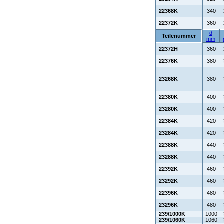
22368K
340
22372K
360
d
Teilenummer
mm
22372H
360
22376K
380
23268K
380
22380K
400
23280K
400
22384K
420
23284K
420
22388K
440
23288K
440
22392K
460
23292K
460
22396K
480
23296K
480
239/1000K
1000
239/1060K
1060