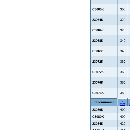
C3060K
300
23064K
320
C3064K
320
23068K
340
C3068K
340
23072K
360
C3072K
360
23076K
380
C3076K
380
d
Teilenummer
mm
23080K
400
C3080K
400
23084K
420