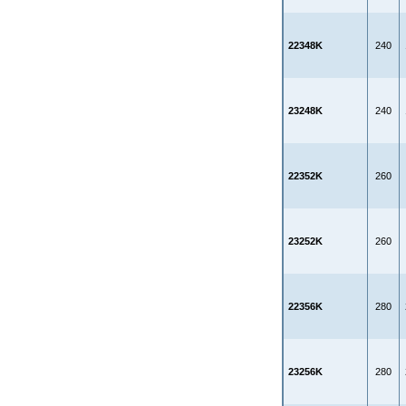
22348K
240
23248K
240
22352K
260
23252K
260
22356K
280
23256K
280