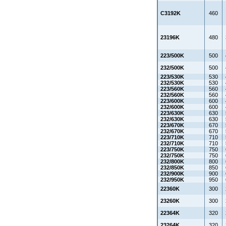
C3192K
460
23196K
480
223/500K
500
232/500K
500
223/530K
530
232/530K
530
223/560K
560
232/560K
560
223/600K
600
232/600K
600
223/630K
630
232/630K
630
223/670K
670
232/670K
670
223/710K
710
232/710K
710
223/750K
750
232/750K
750
232/800K
800
232/850K
850
232/900K
900
232/950K
950
22360K
300
23260K
300
22364K
320
23264K
320