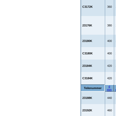
C3172K
360
23176K
380
23180K
400
C3180K
400
23184K
420
C3184K
420
d
Teilenummer
mm
23188K
440
23192K
460