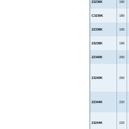
23236K
180
C3236K
180
22338K
190
23238K
190
22340K
200
23240K
200
22344K
220
23244K
220