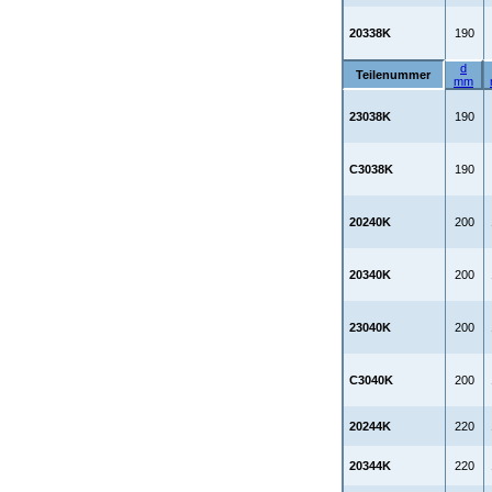
20338K
190
d
Teilenummer
mm
23038K
190
C3038K
190
20240K
200
20340K
200
23040K
200
C3040K
200
20244K
220
20344K
220