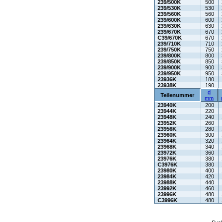
239/500K
500
239/530K
530
239/560K
560
239/600K
600
239/630K
630
239/670K
670
C39/670K
670
239/710K
710
239/750K
750
239/800K
800
239/850K
850
239/900K
900
239/950K
950
23936K
180
23938K
190
d
Teilenummer
mm
23940K
200
23944K
220
23948K
240
23952K
260
23956K
280
23960K
300
23964K
320
23968K
340
23972K
360
23976K
380
C3976K
380
23980K
400
23984K
420
23988K
440
23992K
460
23996K
480
C3996K
480