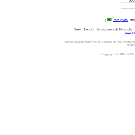
Suc
|
Português
|
Wenn Sie nicht finden, wonach Sie suchen, o
www.bg
Dieser Katalog wurde mit der Absicht erstellt, eventuel
vorher
Copyright © 2006-2026 Be