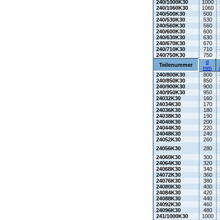
240/1000K30
1000
240/1060K30
1060
240/500K30
500
240/530K30
530
240/560K30
560
240/600K30
600
240/630K30
630
240/670K30
670
240/710K30
710
240/750K30
750
d
Teilenummer
mm
240/800K30
800
240/850K30
850
240/900K30
900
240/950K30
950
24032K30
160
24034K30
170
24036K30
180
24038K30
190
24040K30
200
24044K30
220
24048K30
240
24052K30
260
24056K30
280
24060K30
300
24064K30
320
24068K30
340
24072K30
360
24076K30
380
24080K30
400
24084K30
420
24088K30
440
24092K30
460
24096K30
480
241/1000K30
1000