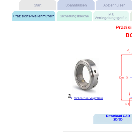
Präzis
B
Klicken zum Vergrößern
Download CAD
2D/3D