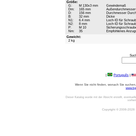
Größe:
G:
M 130x3 mm
Gewindemaß
Dm:
165 mm
Außendurchmesser
D:
156 mm
Durchmesser Durc
B:
32 mm
Dicke
N1:
6.4 mm
Loch-ID für Schrau
N2:
8 mm
Loch-ID für Schrau
P:
M 10
Sicherungsschraub
Nm:
35
Empfohlenes Anzu
Gewicht:
2 kg
Suc
|
Português
|
Wenn Sie nicht finden, wonach Sie suchen, o
www.bg
Dieser Katalog wurde mit der Absicht erstellt, eventuel
vorher
Copyright © 2006-2026 Be