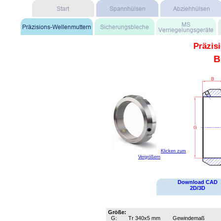
Präzis
B
Klicken zum
Vergrößern
Download CAD
2D/3D
Größe:
G:
Tr 340x5 mm
Gewindemaß