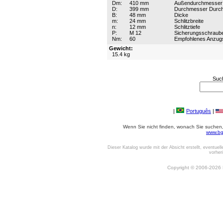
Dm:
410 mm
Außendurchmesser
D:
399 mm
Durchmesser Durc
B:
48 mm
Dicke
m:
24 mm
Schlitzbreite
n:
12 mm
Schlitztiefe
P:
M 12
Sicherungsschraub
Nm:
60
Empfohlenes Anzu
Gewicht:
15.4 kg
Suc
|
Português
|
Wenn Sie nicht finden, wonach Sie suchen, o
www.bg
Dieser Katalog wurde mit der Absicht erstellt, eventuel
vorher
Copyright © 2006-2026 Be