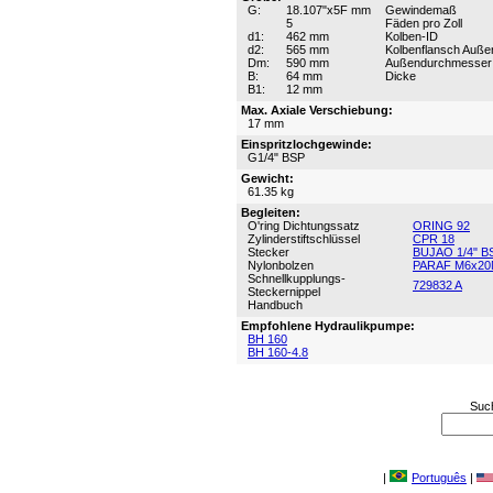
G:
18.107"x5F mm
Gewindemaß
5
Fäden pro Zoll
d1:
462 mm
Kolben-ID
d2:
565 mm
Kolbenflansch Auß
Dm:
590 mm
Außendurchmesser
B:
64 mm
Dicke
B1:
12 mm
Max. Axiale Verschiebung:
17 mm
Einspritzlochgewinde:
G1/4" BSP
Gewicht:
61.35 kg
Begleiten:
O'ring Dichtungssatz
ORING 92
Zylinderstiftschlüssel
CPR 18
Stecker
BUJAO 1/4" B
Nylonbolzen
PARAF M6x20
Schnellkupplungs-
729832 A
Steckernippel
Handbuch
Empfohlene Hydraulikpumpe:
BH 160
BH 160-4.8
Suc
|
Português
|