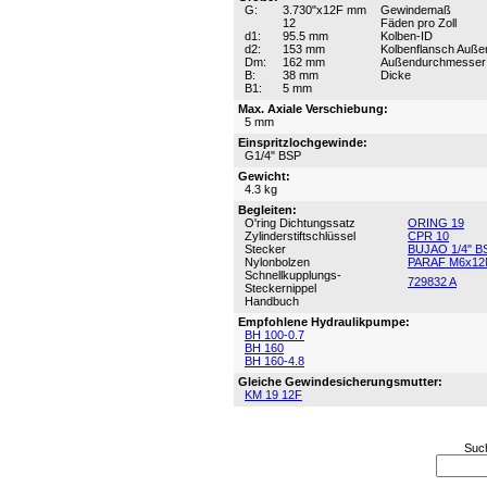
G:
3.730"x12F mm
Gewindemaß
12
Fäden pro Zoll
d1:
95.5 mm
Kolben-ID
d2:
153 mm
Kolbenflansch Auß
Dm:
162 mm
Außendurchmesser
B:
38 mm
Dicke
B1:
5 mm
Max. Axiale Verschiebung:
5 mm
Einspritzlochgewinde:
G1/4" BSP
Gewicht:
4.3 kg
Begleiten:
O'ring Dichtungssatz
ORING 19
Zylinderstiftschlüssel
CPR 10
Stecker
BUJAO 1/4" B
Nylonbolzen
PARAF M6x12
Schnellkupplungs-
729832 A
Steckernippel
Handbuch
Empfohlene Hydraulikpumpe:
BH 100-0.7
BH 160
BH 160-4.8
Gleiche Gewindesicherungsmutter:
KM 19 12F
Suc