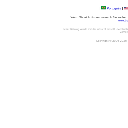
|
Português
|
Wenn Sie nicht finden, wonach Sie suchen, o
www.bg
Dieser Katalog wurde mit der Absicht erstellt, eventuel
vorher
Copyright © 2006-2026 Be