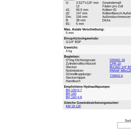
G:
3.527"x12F mm
Gewindemaß
12
Fäden pro Zoll
d1:
90.5 mm
Kolben-ID
d2:
147 mm
Kolbenflansch Auß
Dm:
156 mm
Außendurchmesser
B:
38 mm
Dicke
B1:
5 mm
Max. Axiale Verschiebung:
5 mm
Einspritzlochgewinde:
G1/4" BSP
Gewicht:
4 kg
Begleiten:
O'ring Dichtungssatz
ORING 18
Zylinderstiftschlüssel
CPR 10
Stecker
BUJAO 1/4" B
Nylonbolzen
PARAF M6x12
Schnellkupplungs-
729832 A
Steckernippel
Handbuch
Empfohlene Hydraulikpumpe:
BH 100-0.7
BH 160
BH 160-4.8
Gleiche Gewindesicherungsmutter:
KM 18 12F
Suc