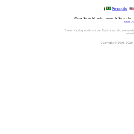
|
Português
|
Wenn Sie nicht finden, wonach Sie suchen, o
www.bg
Dieser Katalog wurde mit der Absicht erstellt, eventuel
vorher
Copyright © 2006-2026 Be