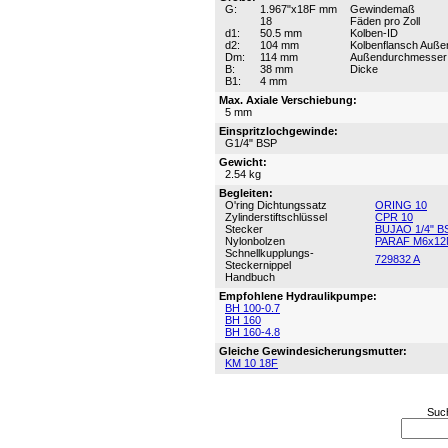
G:
1.967"x18F mm
Gewindemaß
18
Fäden pro Zoll
d1:
50.5 mm
Kolben-ID
d2:
104 mm
Kolbenflansch Auß
Dm:
114 mm
Außendurchmesser
B:
38 mm
Dicke
B1:
4 mm
Max. Axiale Verschiebung:
5 mm
Einspritzlochgewinde:
G1/4" BSP
Gewicht:
2.54 kg
Begleiten:
O'ring Dichtungssatz
ORING 10
Zylinderstiftschlüssel
CPR 10
Stecker
BUJAO 1/4" B
Nylonbolzen
PARAF M6x12
Schnellkupplungs-
729832 A
Steckernippel
Handbuch
Empfohlene Hydraulikpumpe:
BH 100-0.7
BH 160
BH 160-4.8
Gleiche Gewindesicherungsmutter:
KM 10 18F
Suc