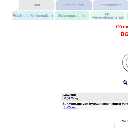
O'rin
BG
Gewicht:
0.0175 kg
Zur Montage von hydraulischen Mutter ver
HMV 47E
Suc