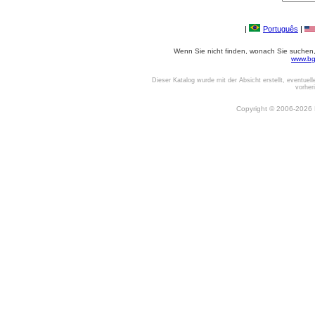
|
Português
|
Wenn Sie nicht finden, wonach Sie suchen, o
www.bg
Dieser Katalog wurde mit der Absicht erstellt, eventuel
vorher
Copyright © 2006-2026 Be