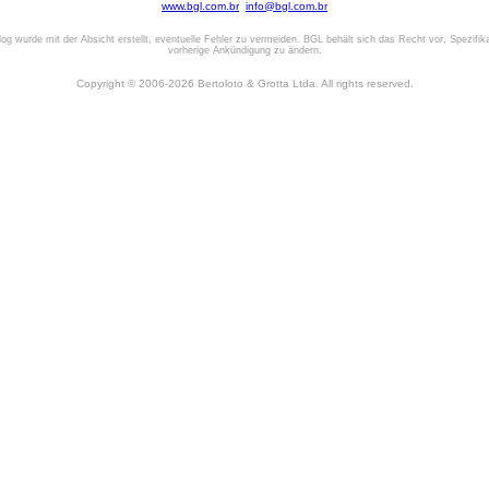
www.bgl.com.br
info@bgl.com.br
log wurde mit der Absicht erstellt, eventuelle Fehler zu vermeiden. BGL behält sich das Recht vor, Spezifik
vorherige Ankündigung zu ändern.
Copyright © 2006-2026 Bertoloto & Grotta Ltda. All rights reserved.