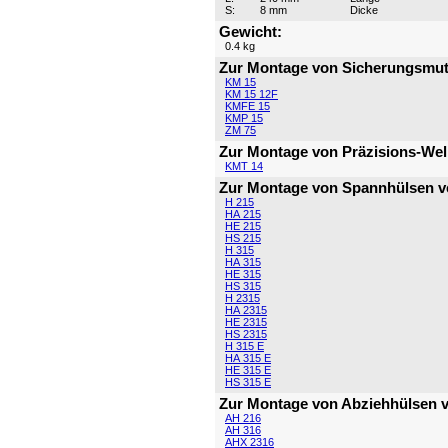
S:
8 mm
Dicke
Gewicht:
0.4 kg
Zur Montage von Sicherungsmut
KM 15
KM 15 12F
KMFE 15
KMP 15
ZM 75
Zur Montage von Präzisions-Wel
KMT 14
Zur Montage von Spannhülsen v
H 215
HA 215
HE 215
HS 215
H 315
HA 315
HE 315
HS 315
H 2315
HA 2315
HE 2315
HS 2315
H 315 E
HA 315 E
HE 315 E
HS 315 E
Zur Montage von Abziehhülsen 
AH 216
AH 316
AHX 2316