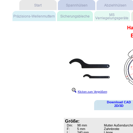
Ha
Klicken zum Vergrößern
Download CAD
2D/3D
Größe:
Dm:
98 mm
Mutter Außendurch
F:
5 mm
Zahnbreite
L:
240 mm
Länge