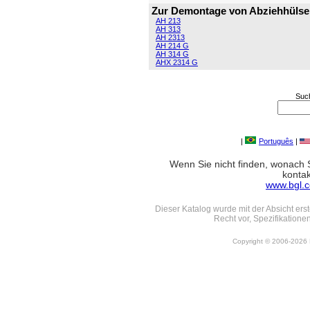
Zur Demontage von Abziehhülse
AH 213
AH 313
AH 2313
AH 214 G
AH 314 G
AHX 2314 G
Suc
|
Português
|
Wenn Sie nicht finden, wonach S
kontak
www.bgl.
Dieser Katalog wurde mit der Absicht erst
Recht vor, Spezifikation
Copyright © 2006-2026 Be