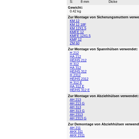
S:
8 mm
Dicke
Gewicht:
0.42 kg
Zur Montage von Sicherungsmuttern verwe
KM 12
KM 12 18F
KM 12X1.5
KMFE 12
KMFE 12X1.5
KMP 12
ZM 60
Zur Montage von Spannhülsen verwendet:
H 212
HA 212
HE/HS 212
H 312
HA 312
HE/HS 312
H 2312
HE/HS 2312
H 312 E
HA 312 E
HE/HS 312 E
Zur Montage von Abziehhülsen verwendet:
AH 213
AH 213 G
AH 313
AH 313 G
AH 2313
AH 2313 G
Zur Demontage von Abziehhülsen verwend
AH 211
AHX 311
AHX 2311