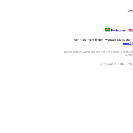
Suc
|
Português
|
Wenn Sie nicht finden, wonach Sie suchen, o
www.bg
Dieser Katalog wurde mit der Absicht erstellt, eventuel
vorher
Copyright © 2006-2026 Be