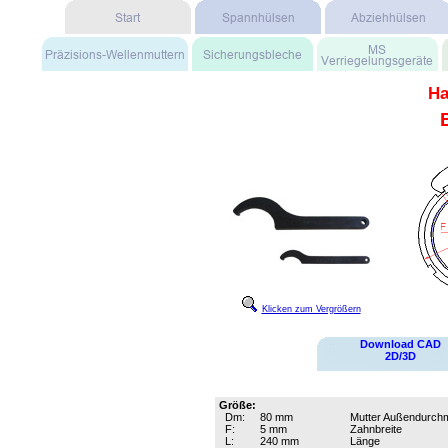
Ha
Klicken zum Vergrößern
Download CAD
2D/3D
Größe:
Dm:
80 mm
Mutter Außendurch
F:
5 mm
Zahnbreite
L:
240 mm
Länge