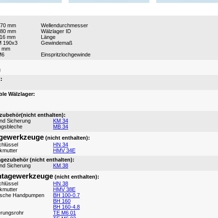
170 mm
Wellendurchmesser
180 mm
Wälzlager ID
116 mm
Länge
 190x3
Gewindemaß
4 mm
M6
Einspritzlochgewinde
:
g
:
le Wälzlager:
ubehör(nicht enthalten):
und Sicherung
KM 34
ngsbleche
MB 34
gewerkzeuge
(nicht enthalten):
hlüssel
HN 34
ikmutter
HMV 34E
ezubehör (nicht enthalten):
und Sicherung
KM 38
tagewerkzeuge
(nicht enthalten):
hlüssel
HN 38
ikmutter
HMV 38E
ische Handpumpen
BH 100-0.7
BH 160
BH 160-4.8
erungsrohr
TE M6 01