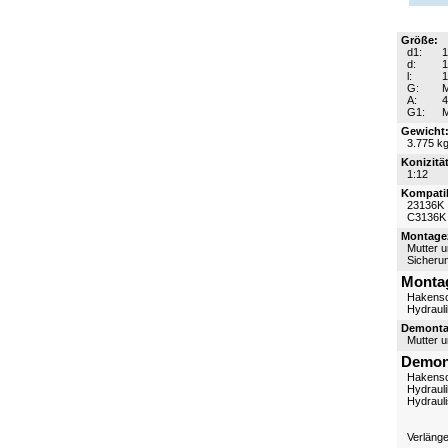
Größe:
d1:
d:
l:
G:
M
A:
G1:
Gewicht
3.775 k
Konizität
1:12
Kompatib
23136K
C3136K
Montagez
Mutter 
Sicheru
Monta
Hakensc
Hydraul
Demontag
Mutter 
Demon
Hakensc
Hydraul
Hydraul
Verläng