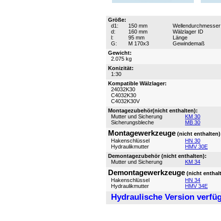
Größe:
d1:
150 mm
Wellendurchmesser
d:
160 mm
Wälzlager ID
l:
95 mm
Länge
G:
M 170x3
Gewindemaß
Gewicht:
2.075 kg
Konizität:
1:30
Kompatible Wälzlager:
24032K30
C4032K30
C4032K30V
Montagezubehör(nicht enthalten):
Mutter und Sicherung
KM 30
Sicherungsbleche
MB 30
Montagewerkzeuge
(nicht enthalten)
Hakenschlüssel
HN 30
Hydraulikmutter
HMV 30E
Demontagezubehör (nicht enthalten):
Mutter und Sicherung
KM 34
Demontagewerkzeuge
(nicht enthal
Hakenschlüssel
HN 34
Hydraulikmutter
HMV 34E
Hydraulische Version verfü