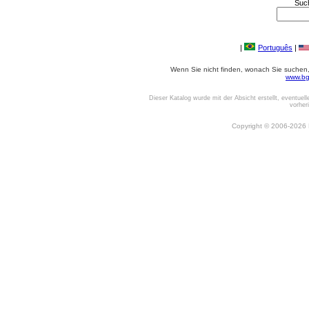
Suc
|
Português
|
Wenn Sie nicht finden, wonach Sie suchen, o
www.bg
Dieser Katalog wurde mit der Absicht erstellt, eventuel
vorher
Copyright © 2006-2026 Be