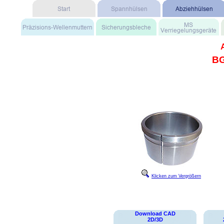
BG
Klicken zum Vergrößern
Download CAD
2D/3D