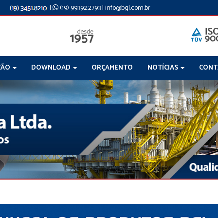
|
(19) 99392.2793
|
info@bgl.com.br
ÇÃO
DOWNLOAD
ORÇAMENTO
NOTÍCIAS
CON