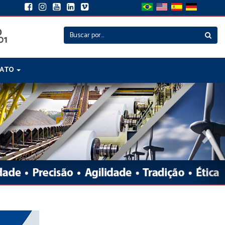
TATO
Nex