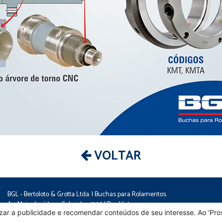
VOLTAR
BGL - Bertoloto & Grotta Ltda. | Buchas para Rolamentos.
Av. Major José Levy Sobrinho, 1296 | Boa Vista
lizar a publicidade e recomendar conteúdos de seu interesse. Ao 'P
CEP 13486.190 | Limeira-SP | Brasil