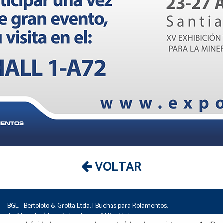
VOLTAR
BGL - Bertoloto & Grotta Ltda. | Buchas para Rolamentos.
Av. Major José Levy Sobrinho, 1296 | Boa Vista