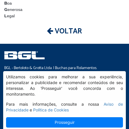
B
oa
G
enerosa
L
egal
VOLTAR
BGL - Bertoloto & Grotta Ltda. | Buchas para Rolamentos.
Av. Major José Levy Sobrinho, 1296 | Boa Vista
Utilizamos cookies para melhorar a sua experiência,
CEP 13486.190 | Limeira-SP | Brasil
personalizar a publicidade e recomendar conteúdos de seu
|
(19) 99392.2793 |
info@bgl.com.br
interesse. Ao 'Prosseguir' você concorda com o
monitoramento.
Para mais informações, consulte a nossa
Aviso de
Privacidade
e
Política de Cookies
Todos os Direitos Reservados
Prosseguir
Desenvolvimento
Sphera