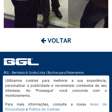
VOLTAR
BGL - Bertoloto & Grotta Ltda. | Buchas para Rolamentos.
Av. Major José Levy Sobrinho, 1296 | Boa Vista
Utilizamos cookies para melhorar a sua experiência,
CEP 13486.190 | Limeira-SP | Brasil
personalizar a publicidade e recomendar conteúdos de seu
|
(19) 99392.2793 |
info@bgl.com.br
interesse. Ao 'Prosseguir' você concorda com o
monitoramento.
Para mais informações, consulte a nossa
Aviso de
Privacidade
e
Política de Cookies