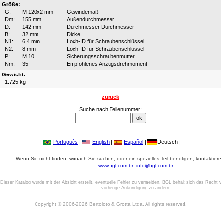
Größe:
G:
M 120x2 mm
Gewindemaß
Dm:
155 mm
Außendurchmesser
D:
142 mm
Durchmesser Durchmesser
B:
32 mm
Dicke
N1:
6.4 mm
Loch-ID für Schraubenschlüssel
N2:
8 mm
Loch-ID für Schraubenschlüssel
P:
M 10
Sicherungsschraubenmutter
Nm:
35
Empfohlenes Anzugsdrehmoment
Gewicht:
1.725 kg
zurück
Suche nach Teilenummer:
|
Português
|
English
|
Español
|
Deutsch |
Wenn Sie nicht finden, wonach Sie suchen, oder ein spezielles Teil benötigen, kontaktiere
www.bgl.com.br
info@bgl.com.br
Dieser Katalog wurde mit der Absicht erstellt, eventuelle Fehler zu vermeiden. BGL behält sich das Recht v
vorherige Ankündigung zu ändern.
Copyright © 2006-2026 Bertoloto & Grotta Ltda. All rights reserved.