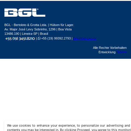
BGL - Bertoloto & Grotta Ltda. | Hülsen für Lager.
Av. Major José Levy Sobrinho, 1296 | Boa Vista
13486.190 | Limeira-SP | Brasil
|
+55 (19) 99392.2793 |
info@bgl.com.br
Alle Rechte Vorbehalten
Entwicklung
Sphera
We use cookies to enhance your experience, to personalize our advertising a
contents you may be interested in. By clicking Proceed, you agree to this monitor