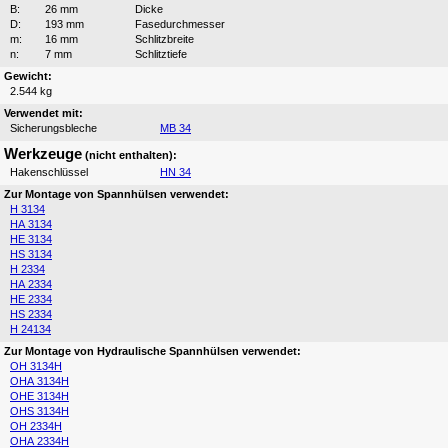
B:
26 mm
Dicke
D:
193 mm
Fasedurchmesser
m:
16 mm
Schlitzbreite
n:
7 mm
Schlitztiefe
Gewicht:
2.544 kg
Verwendet mit:
Sicherungsbleche
MB 34
Werkzeuge
(nicht enthalten):
Hakenschlüssel
HN 34
Zur Montage von Spannhülsen verwendet:
H 3134
HA 3134
HE 3134
HS 3134
H 2334
HA 2334
HE 2334
HS 2334
H 24134
Zur Montage von Hydraulische Spannhülsen verwendet:
OH 3134H
OHA 3134H
OHE 3134H
OHS 3134H
OH 2334H
OHA 2334H