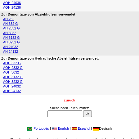
AOH 24036
AOH 24136
Zur Demontage von Abziehhülsen verwendet:
AH 232
AH 332 G
AH 2332 G
AH 3032
AH 3132 G
AH 3232 G
AH 24032
AH 24132
Zur Demontage von Hydraulische Abziehhülsen verwendet:
AOH 332 G
AOH 2332 G
AOH 3032
AOH 3132 G
AOH 3232 G
AOH 24032
AOH 24132
zurück
Suche nach Teilenummer:
|
Português
|
English
|
Español
|
Deutsch |