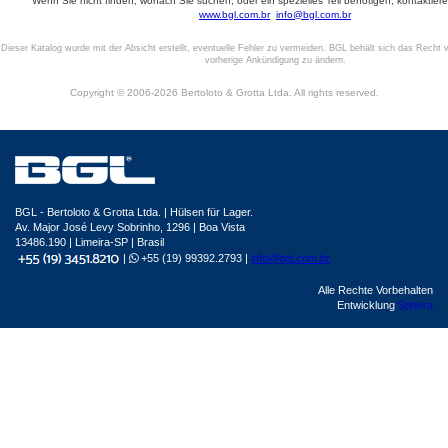
Wenn Sie nicht finden, wonach Sie suchen, oder ein spezielles Teil benötigen, kontaktiere
www.bgl.com.br
info@bgl.com.br
Dieser Katalog wurde mit der Absicht erstellt, eventuelle Fehler zu vermeiden. BGL behält sich das Recht v
vorherige Ankündigung zu ändern.
Copyright © 2006-2026 Bertoloto & Grotta Ltda. All rights reserved.
BGL - Bertoloto & Grotta Ltda. | Hülsen für Lager.
Av. Major José Levy Sobrinho, 1296 | Boa Vista
13486.190 | Limeira-SP | Brasil
|
+55 (19) 99392.2793 |
info@bgl.com.br
Alle Rechte Vorbehalten
Entwicklung
Sphera