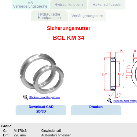
Sicherungsmutter
BGL KM 34
Klicken zum Vergrößern
Klicken zum Vergr
Download CAD
Drucken
2D/3D
Größe:
G:
M 170x3
Gewindemaß
Dm:
220 mm
Außendurchmesser