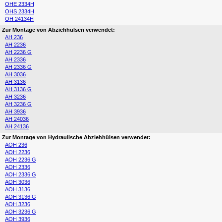
OHE 2334H
OHS 2334H
OH 24134H
Zur Montage von Abziehhülsen verwendet:
AH 236
AH 2236
AH 2236 G
AH 2336
AH 2336 G
AH 3036
AH 3136
AH 3136 G
AH 3236
AH 3236 G
AH 3936
AH 24036
AH 24136
Zur Montage von Hydraulische Abziehhülsen verwendet:
AOH 236
AOH 2236
AOH 2236 G
AOH 2336
AOH 2336 G
AOH 3036
AOH 3136
AOH 3136 G
AOH 3236
AOH 3236 G
AOH 3936